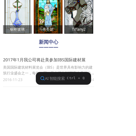
橱柜玻璃
蒂芬妮
Tiffany2
新闻中心
————
2017年1月我公司将赴美参加IBS国际建材展
美国国际建筑材料展览会（IBS）是世界具有影响力的建
筑行业盛会之一，每年一届，是由拥有20万家会员单位
的美国最大的建筑协会—全美房屋建造协会主办。该展会
2016-11-23
304
넶
我公司每年都参加，是我公司直面全球专业采购商，开拓
北美新市场不可错过的发展平台。2017年1月，我公司将
锦州富源玻璃有限公司2016年秋季广交会参展圆满结束
带着公司的新产品，以更加热情饱满的姿态欢迎新老客户
广交会创办于1957年春季，至2016年已有五十九年历
来展位洽谈。
史，是中国目前历史最长、层次最高、规模最大、商品种
类最全、到会客商最多、成交效果最好的综合性国际贸易
2016-11-23
244
넶
盛会。
我公司从2012美国国际建材展圆满归来
我公司从2012美国国际建材展圆满归来